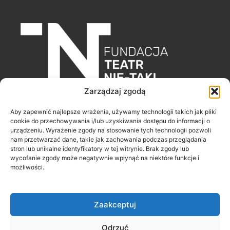
Zarządzaj zgodą
Fundacja Teatr Nie-Taki
Aby zapewnić najlepsze wrażenia, używamy technologii takich jak pliki
ul. Poleska 43/29
cookie do przechowywania i/lub uzyskiwania dostępu do informacji o
urządzeniu. Wyrażenie zgody na stosowanie tych technologii pozwoli
51-354 Wrocław
nam przetwarzać dane, takie jak zachowania podczas przeglądania
stron lub unikalne identyfikatory w tej witrynie. Brak zgody lub
wycofanie zgody może negatywnie wpłynąć na niektóre funkcje i
F
I
Y
możliwości.
a
n
o
c
s
u
e
t
t
b
a
u
o
g
b
o
r
e
Zaakceptuj
k
a
-
m
f
Odrzuć
Copyright © 2026 Fundacja Teatr Nie-Taki