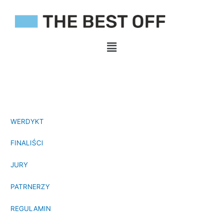
Przejdź
do
treści
Menu
WERDYKT
FINALIŚCI
JURY
PATRNERZY
REGULAMIN