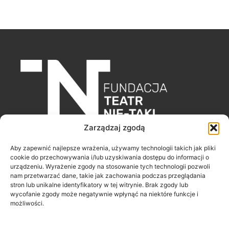
Zarządzaj zgodą
Fundacja Teatr Nie-Taki
Aby zapewnić najlepsze wrażenia, używamy technologii takich jak pliki
ul. Poleska 43/29
cookie do przechowywania i/lub uzyskiwania dostępu do informacji o
urządzeniu. Wyrażenie zgody na stosowanie tych technologii pozwoli
51-354 Wrocław
nam przetwarzać dane, takie jak zachowania podczas przeglądania
stron lub unikalne identyfikatory w tej witrynie. Brak zgody lub
wycofanie zgody może negatywnie wpłynąć na niektóre funkcje i
F
I
Y
możliwości.
a
n
o
c
s
u
e
t
t
b
a
u