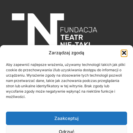
Zarządzaj zgodą
Fundacja Teatr Nie-Taki
Aby zapewnić najlepsze wrażenia, używamy technologii takich jak pliki
ul. Poleska 43/29
cookie do przechowywania i/lub uzyskiwania dostępu do informacji o
urządzeniu. Wyrażenie zgody na stosowanie tych technologii pozwoli
51-354 Wrocław
nam przetwarzać dane, takie jak zachowania podczas przeglądania
stron lub unikalne identyfikatory w tej witrynie. Brak zgody lub
wycofanie zgody może negatywnie wpłynąć na niektóre funkcje i
F
I
Y
możliwości.
a
n
o
c
s
u
e
t
t
b
a
u
o
g
b
o
r
e
Zaakceptuj
k
a
-
m
f
Odrzuć
Copyright © 2026 Fundacja Teatr Nie-Taki