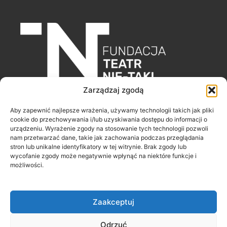
Zarządzaj zgodą
Fundacja Teatr Nie-Taki
Aby zapewnić najlepsze wrażenia, używamy technologii takich jak pliki
ul. Poleska 43/29
cookie do przechowywania i/lub uzyskiwania dostępu do informacji o
urządzeniu. Wyrażenie zgody na stosowanie tych technologii pozwoli
51-354 Wrocław
nam przetwarzać dane, takie jak zachowania podczas przeglądania
stron lub unikalne identyfikatory w tej witrynie. Brak zgody lub
wycofanie zgody może negatywnie wpłynąć na niektóre funkcje i
F
I
Y
możliwości.
a
n
o
c
s
u
e
t
t
b
a
u
o
g
b
o
r
e
Zaakceptuj
k
a
-
m
f
Odrzuć
Copyright © 2026 Fundacja Teatr Nie-Taki