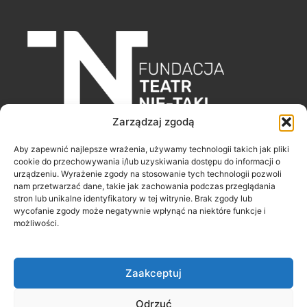
Zarządzaj zgodą
Fundacja Teatr Nie-Taki
Aby zapewnić najlepsze wrażenia, używamy technologii takich jak pliki
ul. Poleska 43/29
cookie do przechowywania i/lub uzyskiwania dostępu do informacji o
urządzeniu. Wyrażenie zgody na stosowanie tych technologii pozwoli
51-354 Wrocław
nam przetwarzać dane, takie jak zachowania podczas przeglądania
stron lub unikalne identyfikatory w tej witrynie. Brak zgody lub
wycofanie zgody może negatywnie wpłynąć na niektóre funkcje i
F
I
Y
możliwości.
a
n
o
c
s
u
e
t
t
b
a
u
o
g
b
o
r
e
Zaakceptuj
k
a
-
m
f
Odrzuć
Copyright © 2026 Fundacja Teatr Nie-Taki